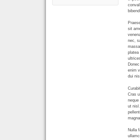
conval
bibend
Praese
sit am
venena
nec, s
massa 
platea 
ultric
Donec t
enim v
dui nis
Curabi
Cras u
neque 
ut nis
pellen
magna
Nulla f
ullamc