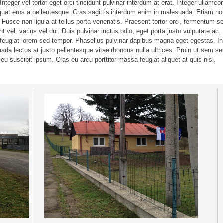
 Integer vel tortor eget orci tincidunt pulvinar interdum at erat. Integer ullamco
uat eros a pellentesque. Cras sagittis interdum enim in malesuada. Etiam n
 Fusce non ligula at tellus porta venenatis. Praesent tortor orci, fermentum s
nt vel, varius vel dui. Duis pulvinar luctus odio, eget porta justo vulputate ac.
 feugiat lorem sed tempor. Phasellus pulvinar dapibus magna eget egestas. In
ada lectus at justo pellentesque vitae rhoncus nulla ultrices. Proin ut sem s
eu suscipit ipsum. Cras eu arcu porttitor massa feugiat aliquet at quis nisl.