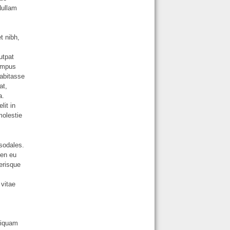
Nullam
t nibh,
utpat
tempus
habitasse
at,
a.
lit in
molestie
 sodales.
ien eu
erisque
 vitae
aliquam