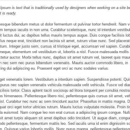
Ipsum is text that is traditionally used by designers when working on a site b
t is ready.
tesque bibendum metus ut dolor fermentum ut pulvinar tortor hendrerit. Nam v
am tempus iaculis in non urna. Curabitur scelerisque, nunc id interdum vestib
elit luctus dui, ac dapibus tellus mauris tempus augue. Duis congue facilisis lob
lus neque erat, tincidunt non lacinia sit amet, rutrum vitae nunc. Sed placerat
tum. Integer justo sem, cursus id tristique eget, accumsan vel sapien. Curabi
neque, elementum vel vestibulum ut, lobortis a nisl. Fusce malesuada mollis
tetur auctor. Morbi tellus nunc, dapibus sit amet rutrum vel, laoreet quis maur
 nec sem nec purus bibendum venenatis. Mauris auctor commodo libero, in
cing dui adipiscing eu. Praesent eget orci ac nunc sodales varius.
et venenatis lorem. Vestibulum a interdum sapien. Suspendisse potenti. Qu
 purus nec sapien venenatis vehicula malesuada velit vehicula. Fusce vel dia
cilisis tortor. Class aptent taciti sociosqu ad litora torquent per conubia nostra
os himenaeos. Pellentesque libero nisi, pellentesque quis cursus sit amet, ve
nisl. Curabitur nec nunc ac sem tincidunt auctor. Phasellus in mattis magna. 
uat orci eget tortor ultricies rutrum. Mauris luctus vulputate molestie. Proin ti
la euismod. Nam congue leo non erat cursus a adipiscing ipsum congue. Nulla
sit amet turpis aliquam sit amet dapibus odio tincidunt. Ut augue diam, congu
o pellentesque, fermentum mattis leo. Sed iaculis urna id enim dignissim s
m. Quisque varius lobortis mollis. Nunc purus magna, pellentesque pellentes