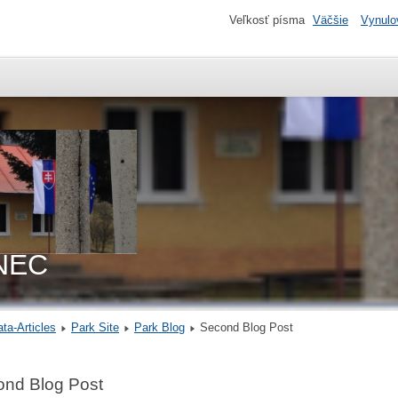
Veľkosť písma
Väčšie
Vynulo
NEC
ta-Articles
Park Site
Park Blog
Second Blog Post
ond Blog Post