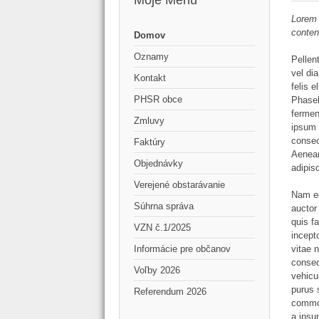
Moje Menu
Lorem 
conten
Domov
Oznamy
Pellen
vel di
Kontakt
felis 
PHSR obce
Phasel
fermen
Zmluvy
ipsum 
consec
Faktúry
Aenean
Objednávky
adipis
Verejené obstarávanie
Nam eg
Súhrna správa
auctor
quis fa
VZN č.1/2025
incept
vitae 
Informácie pre občanov
conseq
Voľby 2026
vehicu
purus 
Referendum 2026
commod
a ipsu