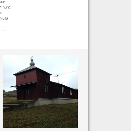
rper
on nunc
ed
 Nulla
em.