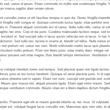
lis sed, varius id ipsum. Etiam commodo mi mollis erat scelerisque fringilla. 
um massa sagittis diam ornare rutrum.
nt convallis metus ut elit faucibus tempus in quis dui. Donec fringilla imperdie
et fringilla velit congue et. Quisque commodo luctus ligula, vitae porttitor eros
tis in. Praesent aliquet commodo orci id varius. Nulla nulla nibh, varius id vol
agittis nec eros. Cras et dui justo. Curabitur malesuada facilisis neque, sed 
tincidunt ut. Sed suscipit odio in lacus auctor vehicula non ut lacus. In hac 
dictumst. Sed nulla nisi, lacinia in viverra at, blandit vel tellus. Nulla metus er
es non pretium vel, varius nec sem. Morbi sollicitudin mattis lacus quis pharetr
incidunt mollis pretium. Proin non libero justo, vitae mattis diam. Integer vel e
arius posuere sed vitae magna. Duis blandit tempor elementum. Vestibulum 
i.
tur volutpat interdum lorem sed tempus. Sed placerat quam non ligula lacinia
ltrices justo at nisi luctus hendrerit. Quisque sit amet placerat justo. In id sap
varius pharetra sed in sapien. Etiam nisl nunc, suscipit sed gravida sed, scel
l. Mauris quis massa nisl, aliquet posuere ligula. Etiam eget tortor mauris. Sed
tesque vestibulum commodo. Mauris vitae est a libero dapibus dictum fringilla
.
acilisi. Praesent eget elit et mauris gravida lobortis ac nec risus. Ut vulputate
orper est, volutpat feugiat lacus convallis non. Maecenas quis sem odio, et 