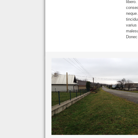
libero.
conseq
neque.
tincidu
varius
malesu
Donec 