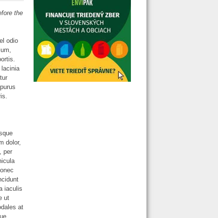
efore the
el odio
ulum,
ortis.
 lacinia
tur
 purus
is.
isque
m dolor,
, per
hicula
Donec
ncidunt
 iaculis
e ut
odales at
que